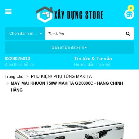
0
Chọn danh mục
Sản phẩm đã xem
0328025013
Tin tức & Tư vấn
Điện thoại hỗ trợ
Hướng dẫn, mẹo vặt
Trang chủ
PHỤ KIỆN/ PHỤ TÙNG MAKITA
MÁY MÀI KHUÔN 750W MAKITA GD0800C - HÀNG CHÍNH
HÃNG