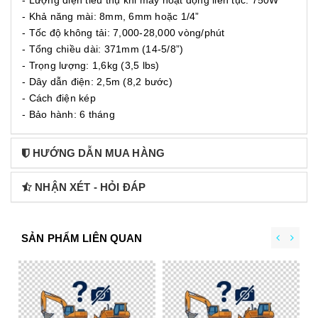
- Lượng điện tiêu thụ khi máy hoạt động liên tục: 750W
- Khả năng mài: 8mm, 6mm hoặc 1/4”
- Tốc độ không tải: 7,000-28,000 vòng/phút
- Tổng chiều dài: 371mm (14-5/8”)
- Trọng lượng: 1,6kg (3,5 lbs)
- Dây dẫn điện: 2,5m (8,2 bước)
- Cách điện kép
- Bảo hành: 6 tháng
HƯỚNG DẪN MUA HÀNG
NHẬN XÉT - HỎI ĐÁP
SẢN PHẨM LIÊN QUAN