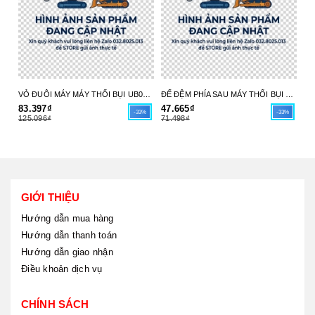
VỎ ĐUÔI MÁY MÁY THỔI BỤI UB004C 413X98-6 MAKITA - HÀNG CHÍNH HÃNG
ĐẾ ĐỆM PHÍA SAU MÁY THỔI BỤI UB004C 413X97-8 MAKITA - HÀNG CHÍNH HÃNG
83.397₫
47.665₫
17
-33%
-33%
125.096₫
71.498₫
26
GIỚI THIỆU
Hướng dẫn mua hàng
Hướng dẫn thanh toán
Hướng dẫn giao nhận
Điều khoản dịch vụ
CHÍNH SÁCH