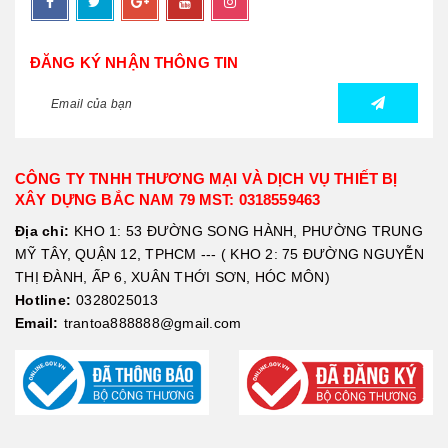
ĐĂNG KÝ NHẬN THÔNG TIN
CÔNG TY TNHH THƯƠNG MẠI VÀ DỊCH VỤ THIẾT BỊ
XÂY DỰNG BẮC NAM 79 MST: 0318559463
Địa chỉ:
KHO 1: 53 ĐƯỜNG SONG HÀNH, PHƯỜNG TRUNG
MỸ TÂY, QUẬN 12, TPHCM --- ( KHO 2: 75 ĐƯỜNG NGUYỄN
THỊ ĐÀNH, ẤP 6, XUÂN THỚI SƠN, HÓC MÔN)
Hotline:
0328025013
Email:
trantoa888888@gmail.com