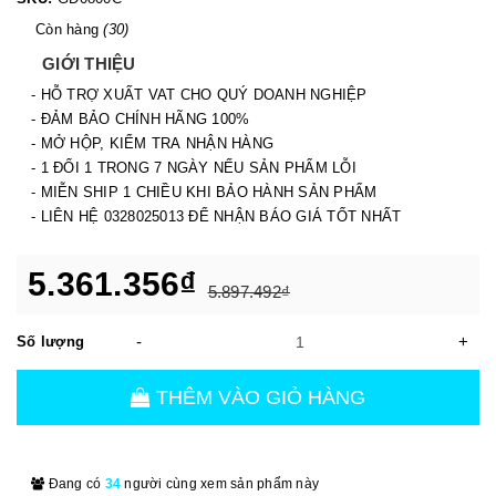
Còn hàng
(30)
GIỚI THIỆU
- HỖ TRỢ XUẤT VAT CHO QUÝ DOANH NGHIỆP
- ĐẢM BẢO CHÍNH HÃNG 100%
- MỞ HỘP, KIỂM TRA NHẬN HÀNG
- 1 ĐỔI 1 TRONG 7 NGÀY NẾU SẢN PHẨM LỖI
- MIỄN SHIP 1 CHIỀU KHI BẢO HÀNH SẢN PHẨM
- LIÊN HỆ 0328025013 ĐỂ NHẬN BÁO GIÁ TỐT NHẤT
5.361.356₫
5.897.492₫
-
+
Số lượng
THÊM VÀO GIỎ HÀNG
Đang có
34
người cùng xem sản phẩm này