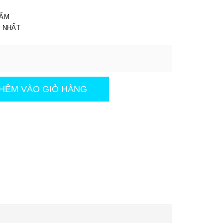
I
HẨM
T NHẤT
HÊM VÀO GIỎ HÀNG