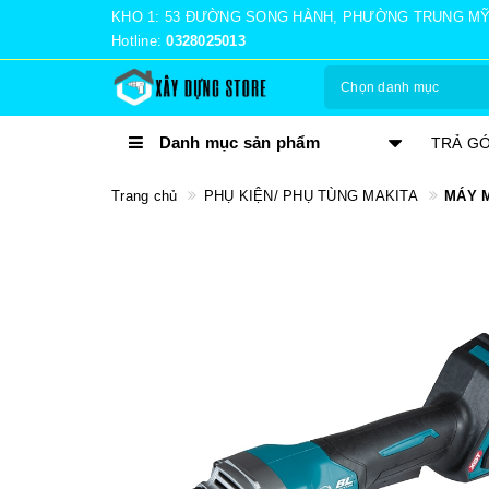
KHO 1: 53 ĐƯỜNG SONG HÀNH, PHƯỜNG TRUNG MỸ TÂ
Hotline:
0328025013
Chọn danh mục
Danh mục sản phẩm
TRẢ GÓP 0%
VÍ TRẢ
Trang chủ
PHỤ KIỆN/ PHỤ TÙNG MAKITA
MÁY M