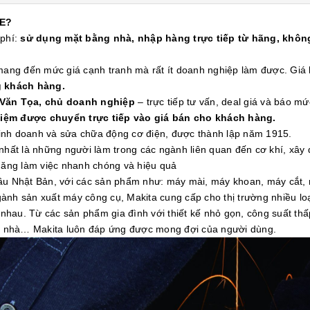
E?
 phí:
sử dụng mặt bằng nhà, nhập hàng trực tiếp từ hãng, không
 mang đến mức giá cạnh tranh mà rất ít doanh nghiệp làm được. Gi
g khách hàng.
 Văn Tọa, chủ doanh nghiệp
– trực tiếp tư vấn, deal giá và báo mứ
kiệm được chuyển trực tiếp vào giá bán cho khách hàng.
 kinh doanh và sửa chữa động cơ điện, được thành lập năm 1915.
nhất là những người làm trong các ngành liên quan đến cơ khí, xây
 năng làm việc nhanh chóng và hiệu quả
đầu Nhật Bản, với các sản phẩm như: máy mài, máy khoan, máy cắt,
ành sản xuất máy công cụ, Makita cung cấp cho thị trường nhiều l
hau. Từ các sản phẩm gia đình với thiết kế nhỏ gọn, công suất th
òa nhà… Makita luôn đáp ứng được mong đợi của người dùng.