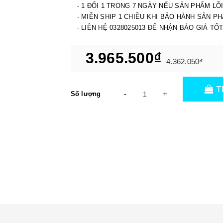
- 1 ĐỔI 1 TRONG 7 NGÀY NẾU SẢN PHẨM LỖ
- MIỄN SHIP 1 CHIỀU KHI BẢO HÀNH SẢN P
- LIÊN HỆ 0328025013 ĐỂ NHẬN BÁO GIÁ TỐ
3.965.500₫
4.362.050₫
T
-
+
Số lượng