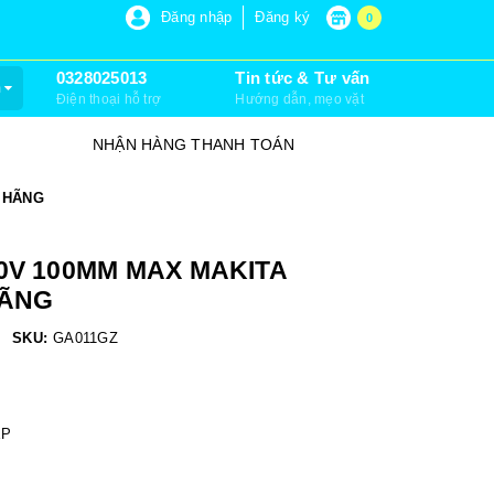
P 6, XUÂN THỚI SƠN, HÓC MÔN)
Đăng nhập
Đăng ký
0
0328025013
Tin tức & Tư vấn
m
Điện thoại hỗ trợ
Hướng dẫn, mẹo vặt
30 NGÀY ĐỔI TRẢ
SỮA CHỮA
H HÃNG
0V 100MM MAX MAKITA
HÃNG
SKU:
GA011GZ
ỆP