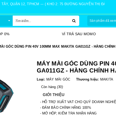
Y, QUẬN 12, TPHCM --- ( KHO 2: 75 ĐƯỜNG NGUYỄN THỊ ĐÀNH, Ấ
Sản phẩm đã xe
 SAU MOMO
NHẬN HÀNG THANH TOÁN
ÀI GÓC DÙNG PIN 40V 100MM MAX MAKITA GA011GZ - HÀNG CHÍN
MÁY MÀI GÓC DÙNG PIN 4
GA011GZ - HÀNG CHÍNH 
Loại:
MÁY MÀI GÓC
Thương hiệu:
MAKITA
Còn hàng
(30)
GIỚI THIỆU
- HỖ TRỢ XUẤT VAT CHO QUÝ DOANH NGHI
- ĐẢM BẢO CHÍNH HÃNG 100%
- MỞ HỘP, KIỂM TRA NHẬN HÀNG