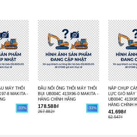
AU MÁY THỔI
ĐẦU NỐI ỐNG THỔI MÁY THỔI
NẮP CHỤP CÁ
97-8 MAKITA -
BỤI UB004C 413X96-0 MAKITA -
LỰC GIÓ MÁY 
ÃNG
HÀNG CHÍNH HÃNG
UB004C 413X95
HÀNG CHÍNH 
178.588₫
-33%
-33%
267.882₫
41.698₫
62.547₫