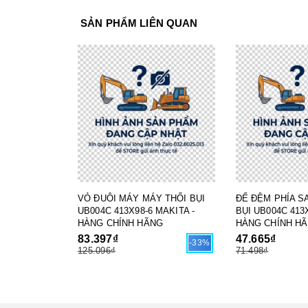
SẢN PHẨM LIÊN QUAN
VỎ ĐUÔI MÁY MÁY THỔI BỤI
ĐẾ ĐỆM PHÍA S
UB004C 413X98-6 MAKITA -
BỤI UB004C 413X
HÀNG CHÍNH HÃNG
HÀNG CHÍNH H
83.397₫
47.665₫
-33%
125.096₫
71.498₫