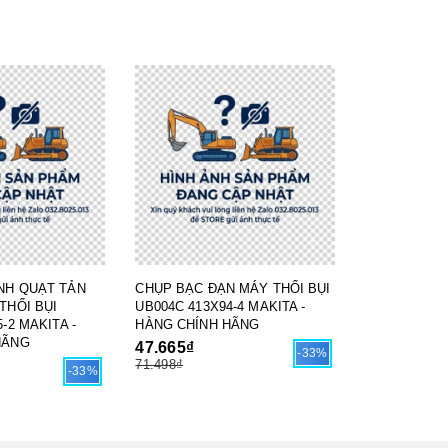
NH QUẠT TẢN
CHỤP BẠC ĐẠN MÁY THỔI BỤI
THỔI BỤI
UB004C 413X94-4 MAKITA -
-2 MAKITA -
HÀNG CHÍNH HÃNG
HÃNG
47.665₫
-33%
71.498₫
-33%