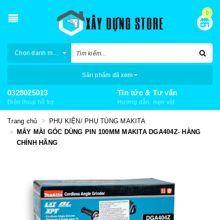
0
Chọn danh mục
Sản phẩm đã xem
0328025013
Tin tức & Tư vấn
Điện thoại hỗ trợ
Hướng dẫn, mẹo vặt
Trang chủ
PHỤ KIỆN/ PHỤ TÙNG MAKITA
MÁY MÀI GÓC DÙNG PIN 100MM MAKITA DGA404Z- HÀNG
CHÍNH HÃNG