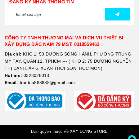
ĐĂNG KÝ NHẬN THÔNG TIN
CÔNG TY TNHH THƯƠNG MẠI VÀ DỊCH VỤ THIẾT BỊ
XÂY DỰNG BẮC NAM 79 MST: 0318559463
Địa chỉ:
KHO 1: 53 ĐƯỜNG SONG HÀNH, PHƯỜNG TRUNG
MỸ TÂY, QUẬN 12, TPHCM --- ( KHO 2: 75 ĐƯỜNG NGUYỄN
THỊ ĐÀNH, ẤP 6, XUÂN THỚI SƠN, HÓC MÔN)
Hotline:
0328025013
Email:
trantoa888888@gmail.com
Bản quyền thuộc về XÂY DỰNG STORE