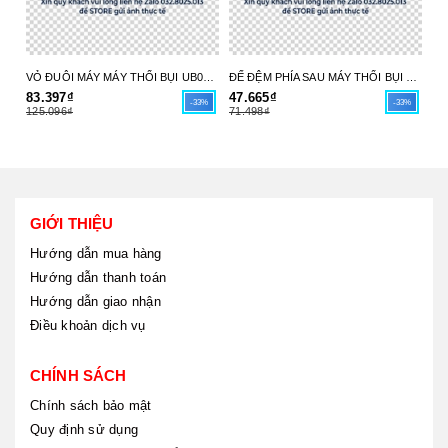
VỎ ĐUÔI MÁY MÁY THỔI BỤI UB004C 413X98-6 MAKITA - HÀNG CHÍNH HÃNG
ĐẾ ĐỆM PHÍA SAU MÁY THỔI BỤI UB004C 413X97-8 MAKITA - HÀNG CHÍNH HÃNG
83.397₫
47.665₫
17
-33%
-33%
125.096₫
71.498₫
26
GIỚI THIỆU
Hướng dẫn mua hàng
Hướng dẫn thanh toán
Hướng dẫn giao nhận
Điều khoản dịch vụ
CHÍNH SÁCH
Chính sách bảo mật
Quy định sử dụng