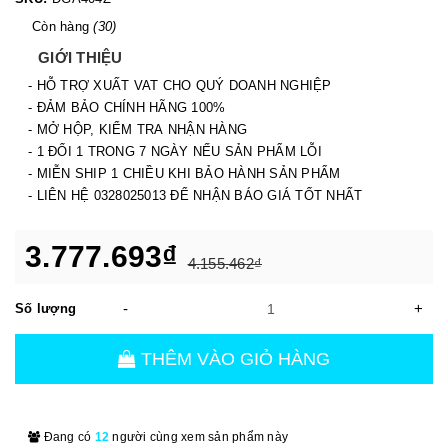
Còn hàng
(30)
GIỚI THIỆU
- HỖ TRỢ XUẤT VAT CHO QUÝ DOANH NGHIỆP
- ĐẢM BẢO CHÍNH HÃNG 100%
- MỞ HỘP, KIỂM TRA NHẬN HÀNG
- 1 ĐỔI 1 TRONG 7 NGÀY NẾU SẢN PHẨM LỖI
- MIỄN SHIP 1 CHIỀU KHI BẢO HÀNH SẢN PHẨM
- LIÊN HỆ 0328025013 ĐỂ NHẬN BÁO GIÁ TỐT NHẤT
3.777.693₫
4.155.462₫
-
+
Số lượng
THÊM VÀO GIỎ HÀNG
Đang có
12
người cùng xem sản phẩm này