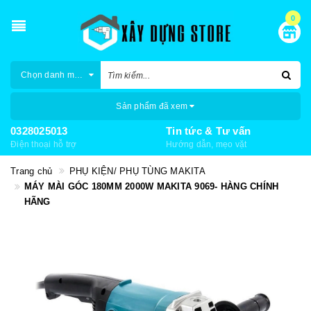
0
Chọn danh mục
Sản phẩm đã xem
0328025013
Tin tức & Tư vấn
Điện thoại hỗ trợ
Hướng dẫn, mẹo vặt
Trang chủ
PHỤ KIỆN/ PHỤ TÙNG MAKITA
MÁY MÀI GÓC 180MM 2000W MAKITA 9069- HÀNG CHÍNH
HÃNG