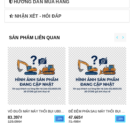
HƯỚNG DẪN MUA HÀNG
NHẬN XÉT - HỎI ĐÁP
SẢN PHẨM LIÊN QUAN
VỎ ĐUÔI MÁY MÁY THỔI BỤI UB004C 413X98-6 MAKITA - HÀNG CHÍNH HÃNG
ĐẾ ĐỆM PHÍA SAU MÁY THỔI BỤI UB004C 413X97-8 MAKITA - HÀNG CHÍNH HÃNG
83.397₫
47.665₫
17
-33%
-33%
125.096₫
71.498₫
26