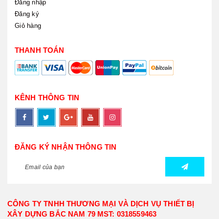
Đăng nhập
Đăng ký
Giỏ hàng
THANH TOÁN
KÊNH THÔNG TIN
ĐĂNG KÝ NHẬN THÔNG TIN
CÔNG TY TNHH THƯƠNG MẠI VÀ DỊCH VỤ THIẾT BỊ
XÂY DỰNG BẮC NAM 79 MST: 0318559463