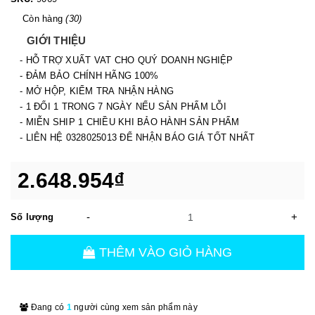
Còn hàng
(30)
GIỚI THIỆU
- HỖ TRỢ XUẤT VAT CHO QUÝ DOANH NGHIỆP
- ĐẢM BẢO CHÍNH HÃNG 100%
- MỞ HỘP, KIỂM TRA NHẬN HÀNG
- 1 ĐỔI 1 TRONG 7 NGÀY NẾU SẢN PHẨM LỖI
- MIỄN SHIP 1 CHIỀU KHI BẢO HÀNH SẢN PHẨM
- LIÊN HỆ 0328025013 ĐỂ NHẬN BÁO GIÁ TỐT NHẤT
2.648.954₫
-
+
Số lượng
THÊM VÀO GIỎ HÀNG
Đang có
1
người cùng xem sản phẩm này