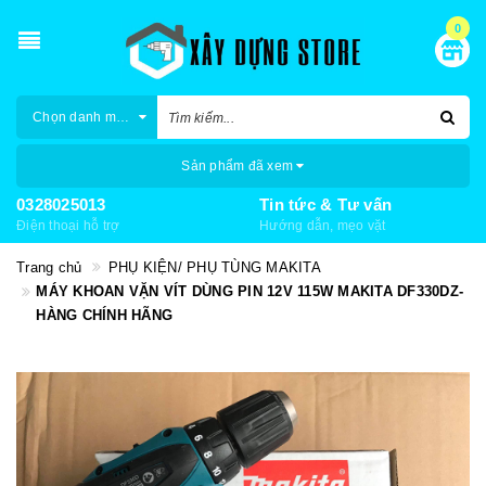
0
Chọn danh mục
Sản phẩm đã xem
0328025013
Tin tức & Tư vấn
Điện thoại hỗ trợ
Hướng dẫn, mẹo vặt
Trang chủ
PHỤ KIỆN/ PHỤ TÙNG MAKITA
MÁY KHOAN VẶN VÍT DÙNG PIN 12V 115W MAKITA DF330DZ-
HÀNG CHÍNH HÃNG