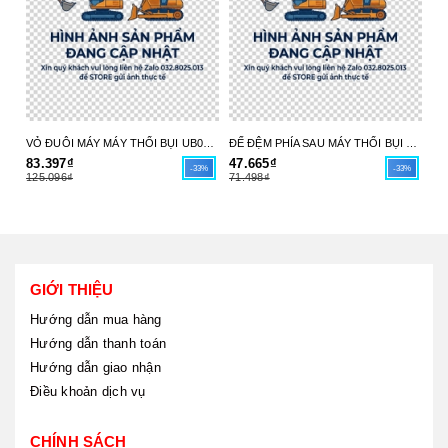
VỎ ĐUÔI MÁY MÁY THỔI BỤI UB004C 413X98-6 MAKITA - HÀNG CHÍNH HÃNG
ĐẾ ĐỆM PHÍA SAU MÁY THỔI BỤI UB004C 413X97-8 MAKITA - HÀNG CHÍNH HÃNG
83.397₫
47.665₫
17
-33%
-33%
125.096₫
71.498₫
26
GIỚI THIỆU
Hướng dẫn mua hàng
Hướng dẫn thanh toán
Hướng dẫn giao nhận
Điều khoản dịch vụ
CHÍNH SÁCH