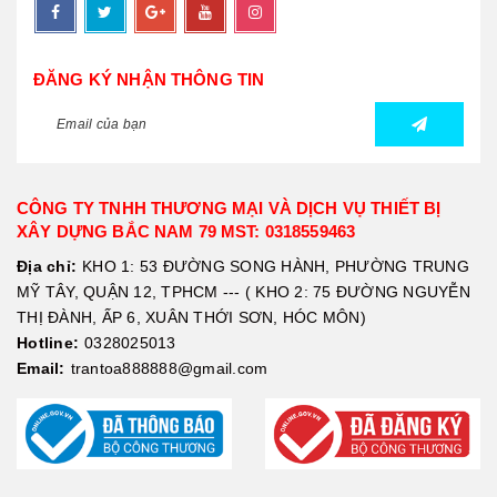
ĐĂNG KÝ NHẬN THÔNG TIN
CÔNG TY TNHH THƯƠNG MẠI VÀ DỊCH VỤ THIẾT BỊ
XÂY DỰNG BẮC NAM 79 MST: 0318559463
Địa chỉ:
KHO 1: 53 ĐƯỜNG SONG HÀNH, PHƯỜNG TRUNG
MỸ TÂY, QUẬN 12, TPHCM --- ( KHO 2: 75 ĐƯỜNG NGUYỄN
THỊ ĐÀNH, ẤP 6, XUÂN THỚI SƠN, HÓC MÔN)
Hotline:
0328025013
Email:
trantoa888888@gmail.com