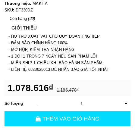
Thương hiệu:
MAKITA
SKU:
DF330DZ
Còn hàng
(30)
GIỚI THIỆU
- HỖ TRỢ XUẤT VAT CHO QUÝ DOANH NGHIỆP
- ĐẢM BẢO CHÍNH HÃNG 100%
- MỞ HỘP, KIỂM TRA NHẬN HÀNG
- 1 ĐỔI 1 TRONG 7 NGÀY NẾU SẢN PHẨM LỖI
- MIỄN SHIP 1 CHIỀU KHI BẢO HÀNH SẢN PHẨM
- LIÊN HỆ 0328025013 ĐỂ NHẬN BÁO GIÁ TỐT NHẤT
1.078.616₫
1.186.478₫
-
+
Số lượng
THÊM VÀO GIỎ HÀNG