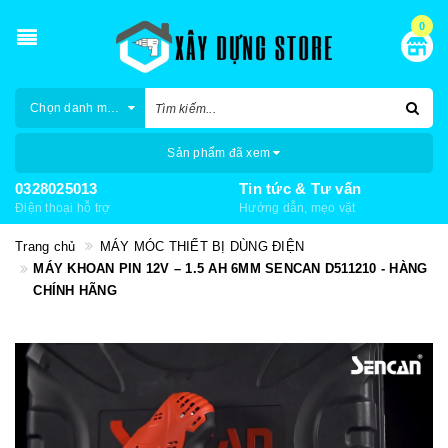
0
Chọn danh mục
Sản phẩm đã xem
0328025013
Tin tức & Tư vấn
Điện thoại hỗ trợ
Hướng dẫn, mẹo vặt
Trang chủ
MÁY MÓC THIẾT BỊ DÙNG ĐIỆN
MÁY KHOAN PIN 12V – 1.5 AH 6MM SENCAN D511210 - HÀNG
CHÍNH HÃNG