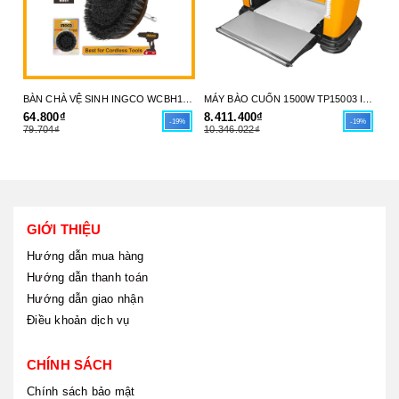
BÀN CHÀ VỆ SINH INGCO WCBH1401 - SỨC MẠNH LÀM SẠCH TỪ MÁY KHOAN CỦA BẠN - HÀNG CHÍNH HÃNG
MÁY BÀO CUỐN 1500W TP15003 INGCO - HÀNG CHÍNH HÃNG
64.800₫
8.411.400₫
5.
-19%
-19%
79.704₫
10.346.022₫
7.
GIỚI THIỆU
Hướng dẫn mua hàng
Hướng dẫn thanh toán
Hướng dẫn giao nhận
Điều khoản dịch vụ
CHÍNH SÁCH
Chính sách bảo mật