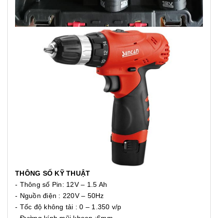
THÔNG SỐ KỸ THUẬT
- Thông số Pin: 12V – 1.5 Ah
- Nguồn điện : 220V – 50Hz
- Tốc độ không tải : 0 – 1.350 v/p
- Đường kính mũi khoan :6mm