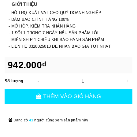
GIỚI THIỆU
- HỖ TRỢ XUẤT VAT CHO QUÝ DOANH NGHIỆP
- ĐẢM BẢO CHÍNH HÃNG 100%
- MỞ HỘP, KIỂM TRA NHẬN HÀNG
- 1 ĐỔI 1 TRONG 7 NGÀY NẾU SẢN PHẨM LỖI
- MIỄN SHIP 1 CHIỀU KHI BẢO HÀNH SẢN PHẨM
- LIÊN HỆ 0328025013 ĐỂ NHẬN BÁO GIÁ TỐT NHẤT
942.000₫
-
+
Số lượng
THÊM VÀO GIỎ HÀNG
Đang có
41
người cùng xem sản phẩm này