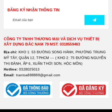
ĐĂNG KÝ NHẬN THÔNG TIN
CÔNG TY TNHH THƯƠNG MẠI VÀ DỊCH VỤ THIẾT BỊ
XÂY DỰNG BẮC NAM 79 MST: 0318559463
Địa chỉ:
KHO 1: 53 ĐƯỜNG SONG HÀNH, PHƯỜNG TRUNG
MỸ TÂY, QUẬN 12, TPHCM --- ( KHO 2: 75 ĐƯỜNG NGUYỄN
THỊ ĐÀNH, ẤP 6, XUÂN THỚI SƠN, HÓC MÔN)
Hotline:
0328025013
Email:
trantoa888888@gmail.com