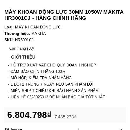
MÁY KHOAN ĐỘNG LỰC 30MM 1050W MAKITA
HR3001CJ - HÀNG CHÍNH HÃNG
Loại:
MÁY KHOAN ĐỘNG LỰC
Thương hiệu:
MAKITA
SKU:
HR3001CJ
Còn hàng
(30)
GIỚI THIỆU
- HỖ TRỢ XUẤT VAT CHO QUÝ DOANH NGHIỆP
- ĐẢM BẢO CHÍNH HÃNG 100%
- MỞ HỘP, KIỂM TRA NHẬN HÀNG
- 1 ĐỔI 1 TRONG 7 NGÀY NẾU SẢN PHẨM LỖI
- MIỄN SHIP 1 CHIỀU KHI BẢO HÀNH SẢN PHẨM
- LIÊN HỆ 0328025013 ĐỂ NHẬN BÁO GIÁ TỐT NHẤT
6.804.798₫
7.485.278₫
-
+
Số lượng