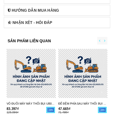
HƯỚNG DẪN MUA HÀNG
NHẬN XÉT - HỎI ĐÁP
SẢN PHẨM LIÊN QUAN
VỎ ĐUÔI MÁY MÁY THỔI BỤI UB004C 413X98-6 MAKITA - HÀNG CHÍNH HÃNG
ĐẾ ĐỆM PHÍA SAU MÁY THỔI BỤI UB004C 413X97-8 MAKITA - HÀNG CHÍNH HÃNG
83.397₫
47.665₫
17
-33%
-33%
125.096₫
71.498₫
26