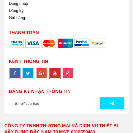
Đăng nhập
Đăng ký
Giỏ hàng
THANH TOÁN
KÊNH THÔNG TIN
ĐĂNG KÝ NHẬN THÔNG TIN
CÔNG TY TNHH THƯƠNG MẠI VÀ DỊCH VỤ THIẾT BỊ
XÂY DỰNG BẮC NAM 79 MST: 0318559463