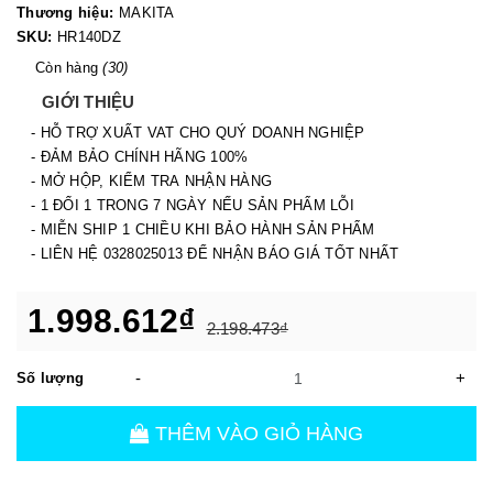
Thương hiệu:
MAKITA
SKU:
HR140DZ
Còn hàng
(30)
GIỚI THIỆU
- HỖ TRỢ XUẤT VAT CHO QUÝ DOANH NGHIỆP
- ĐẢM BẢO CHÍNH HÃNG 100%
- MỞ HỘP, KIỂM TRA NHẬN HÀNG
- 1 ĐỔI 1 TRONG 7 NGÀY NẾU SẢN PHẨM LỖI
- MIỄN SHIP 1 CHIỀU KHI BẢO HÀNH SẢN PHẨM
- LIÊN HỆ 0328025013 ĐỂ NHẬN BÁO GIÁ TỐT NHẤT
1.998.612₫
2.198.473₫
-
+
Số lượng
THÊM VÀO GIỎ HÀNG