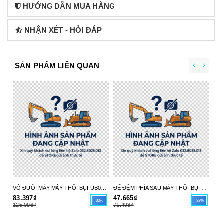
HƯỚNG DẪN MUA HÀNG
NHẬN XÉT - HỎI ĐÁP
SẢN PHẨM LIÊN QUAN
VỎ ĐUÔI MÁY MÁY THỔI BỤI UB004C 413X98-6 MAKITA - HÀNG CHÍNH HÃNG
ĐẾ ĐỆM PHÍA SAU MÁY THỔI BỤI UB004C 413X97-8 MAKITA - HÀNG CHÍNH HÃNG
83.397₫
47.665₫
17
-33%
-33%
125.096₫
71.498₫
26