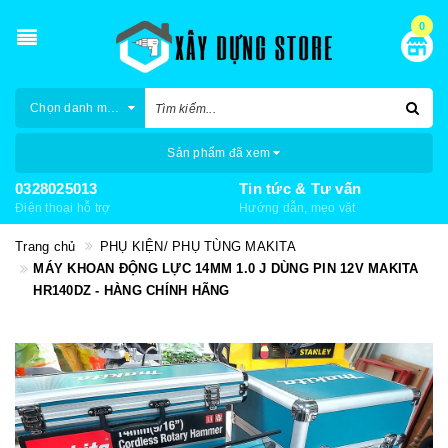
0
Chọn danh mục
Sản phẩm đã xem
0328025013
Tin tức & Tư vấn
Điện thoại hỗ trợ
Hướng dẫn, mẹo vặt
Trang chủ
PHỤ KIỆN/ PHỤ TÙNG MAKITA
MÁY KHOAN ĐỘNG LỰC 14MM 1.0 J DÙNG PIN 12V MAKITA
HR140DZ - HÀNG CHÍNH HÃNG