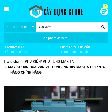
0
Chọn danh mục
Sản phẩm đã xem
0328025013
Tin tức & Tư vấn
Điện thoại hỗ trợ
Hướng dẫn, mẹo vặt
Trang chủ
PHỤ KIỆN/ PHỤ TÙNG MAKITA
MÁY KHOAN BÚA VẶN VÍT DÙNG PIN 18V MAKITA HP457DWE
- HÀNG CHÍNH HÃNG