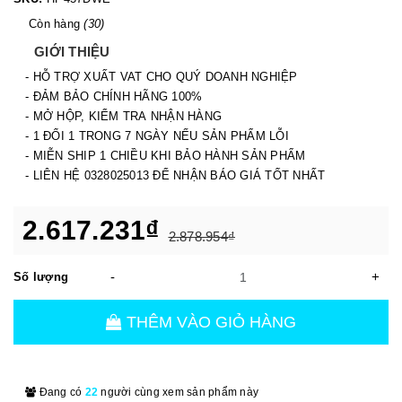
Còn hàng
(30)
GIỚI THIỆU
- HỖ TRỢ XUẤT VAT CHO QUÝ DOANH NGHIỆP
- ĐẢM BẢO CHÍNH HÃNG 100%
- MỞ HỘP, KIỂM TRA NHẬN HÀNG
- 1 ĐỔI 1 TRONG 7 NGÀY NẾU SẢN PHẨM LỖI
- MIỄN SHIP 1 CHIỀU KHI BẢO HÀNH SẢN PHẨM
- LIÊN HỆ 0328025013 ĐỂ NHẬN BÁO GIÁ TỐT NHẤT
2.617.231₫
2.878.954₫
-
+
Số lượng
THÊM VÀO GIỎ HÀNG
Đang có
22
người cùng xem sản phẩm này