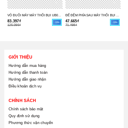
VỎ ĐUÔI MÁY MÁY THỔI BỤI UB004C 413X98-6 MAKITA - HÀNG CHÍNH HÃNG
ĐẾ ĐỆM PHÍA SAU MÁY THỔI BỤI UB004C 413X97-8 MAKITA - HÀNG CHÍNH HÃNG
83.397₫
47.665₫
17
-33%
-33%
125.096₫
71.498₫
26
GIỚI THIỆU
Hướng dẫn mua hàng
Hướng dẫn thanh toán
Hướng dẫn giao nhận
Điều khoản dịch vụ
CHÍNH SÁCH
Chính sách bảo mật
Quy định sử dụng
Phương thức vận chuyển