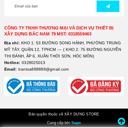
CÔNG TY TNHH THƯƠNG MẠI VÀ DỊCH VỤ THIẾT BỊ
XÂY DỰNG BẮC NAM 79 MST: 0318559463
Địa chỉ:
KHO 1: 53 ĐƯỜNG SONG HÀNH, PHƯỜNG TRUNG
MỸ TÂY, QUẬN 12, TPHCM --- ( KHO 2: 75 ĐƯỜNG NGUYỄN
THỊ ĐÀNH, ẤP 6, XUÂN THỚI SƠN, HÓC MÔN)
Hotline:
0328025013
Email:
trantoa888888@gmail.com
Bản quyền thuộc về XÂY DỰNG STORE
Cung cấp bởi
Sapo