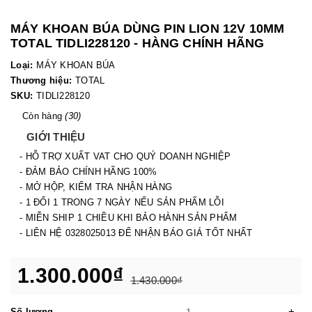
MÁY KHOAN BÚA DÙNG PIN LION 12V 10MM
TOTAL TIDLI228120 - HÀNG CHÍNH HÃNG
Loại:
MÁY KHOAN BÚA
Thương hiệu:
TOTAL
SKU:
TIDLI228120
Còn hàng
(30)
GIỚI THIỆU
- HỖ TRỢ XUẤT VAT CHO QUÝ DOANH NGHIỆP
- ĐẢM BẢO CHÍNH HÃNG 100%
- MỞ HỘP, KIỂM TRA NHẬN HÀNG
- 1 ĐỔI 1 TRONG 7 NGÀY NẾU SẢN PHẨM LỖI
- MIỄN SHIP 1 CHIỀU KHI BẢO HÀNH SẢN PHẨM
- LIÊN HỆ 0328025013 ĐỂ NHẬN BÁO GIÁ TỐT NHẤT
1.300.000₫
1.430.000₫
-
+
Số lượng