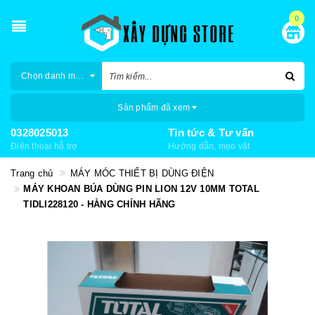
0
Chọn danh mục
Sản phẩm đã xem
0328025013
Tin tức & Tư vấn
Điện thoại hỗ trợ
Hướng dẫn, mẹo vặt
Trang chủ
MÁY MÓC THIẾT BỊ DÙNG ĐIỆN
MÁY KHOAN BÚA DÙNG PIN LION 12V 10MM TOTAL
TIDLI228120 - HÀNG CHÍNH HÃNG