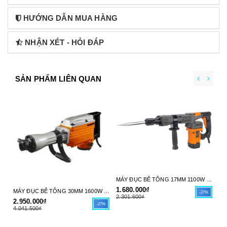
HƯỚNG DẪN MUA HÀNG
NHẬN XÉT - HỎI ĐÁP
SẢN PHẨM LIÊN QUAN
MÁY ĐỤC BÊ TÔNG 17MM 1100W GOMES GB-5801 (NÒNG 35MM) - HÀNG CHÍNH HÃNG
1.680.000₫
30
MÁY ĐỤC BÊ TÔNG 30MM 1600W GOMES GB-5856 - HÀNG CHÍNH HÃNG
-27%
2.301.600₫
41
2.950.000₫
-27%
4.041.500₫