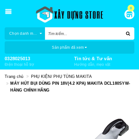
0
Chọn danh mục
Sản phẩm đã xem
0328025013
Tin tức & Tư vấn
Điện thoại hỗ trợ
Hướng dẫn, mẹo vặt
Trang chủ
PHỤ KIỆN/ PHỤ TÙNG MAKITA
MÁY HÚT BỤI DÙNG PIN 18V(4.2 KPA) MAKITA DCL180SYW-
HÀNG CHÍNH HÃNG