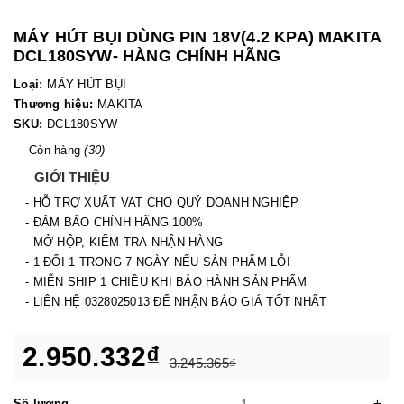
MÁY HÚT BỤI DÙNG PIN 18V(4.2 KPA) MAKITA
DCL180SYW- HÀNG CHÍNH HÃNG
Loại:
MÁY HÚT BỤI
Thương hiệu:
MAKITA
SKU:
DCL180SYW
Còn hàng
(30)
GIỚI THIỆU
- HỖ TRỢ XUẤT VAT CHO QUÝ DOANH NGHIỆP
- ĐẢM BẢO CHÍNH HÃNG 100%
- MỞ HỘP, KIỂM TRA NHẬN HÀNG
- 1 ĐỔI 1 TRONG 7 NGÀY NẾU SẢN PHẨM LỖI
- MIỄN SHIP 1 CHIỀU KHI BẢO HÀNH SẢN PHẨM
- LIÊN HỆ 0328025013 ĐỂ NHẬN BÁO GIÁ TỐT NHẤT
2.950.332₫
3.245.365₫
-
+
Số lượng