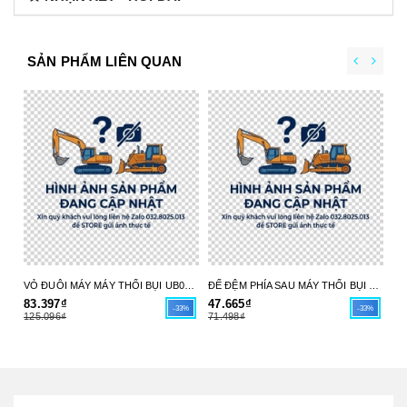
SẢN PHẨM LIÊN QUAN
VỎ ĐUÔI MÁY MÁY THỔI BỤI UB004C 413X98-6 MAKITA - HÀNG CHÍNH HÃNG
ĐẾ ĐỆM PHÍA SAU MÁY THỔI BỤI UB004C 413X97-8 MAKITA - HÀNG CHÍNH HÃNG
83.397₫
47.665₫
17
-33%
-33%
125.096₫
71.498₫
26