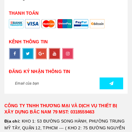
THANH TOÁN
KÊNH THÔNG TIN
ĐĂNG KÝ NHẬN THÔNG TIN
CÔNG TY TNHH THƯƠNG MẠI VÀ DỊCH VỤ THIẾT BỊ
XÂY DỰNG BẮC NAM 79 MST: 0318559463
Địa chỉ:
KHO 1: 53 ĐƯỜNG SONG HÀNH, PHƯỜNG TRUNG
MỸ TÂY, QUẬN 12, TPHCM --- ( KHO 2: 75 ĐƯỜNG NGUYỄN