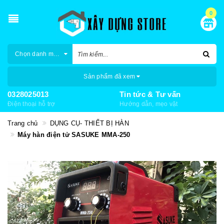
0
Chọn danh mục
Sản phẩm đã xem
0328025013
Tin tức & Tư vấn
Điện thoại hỗ trợ
Hướng dẫn, mẹo vặt
Trang chủ
DỤNG CỤ- THIẾT BỊ HÀN
Máy hàn điện tử SASUKE MMA-250