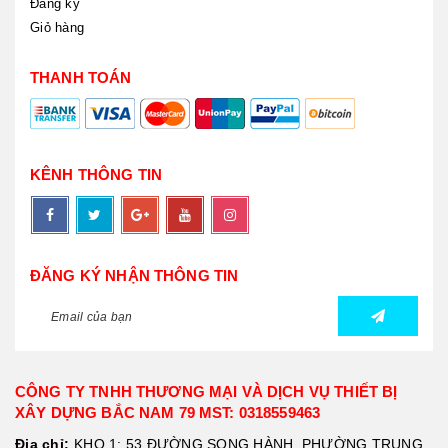
Đăng ký
Giỏ hàng
THANH TOÁN
KÊNH THÔNG TIN
ĐĂNG KÝ NHẬN THÔNG TIN
CÔNG TY TNHH THƯƠNG MẠI VÀ DỊCH VỤ THIẾT BỊ
XÂY DỰNG BẮC NAM 79 MST: 0318559463
Địa chỉ:
KHO 1: 53 ĐƯỜNG SONG HÀNH, PHƯỜNG TRUNG