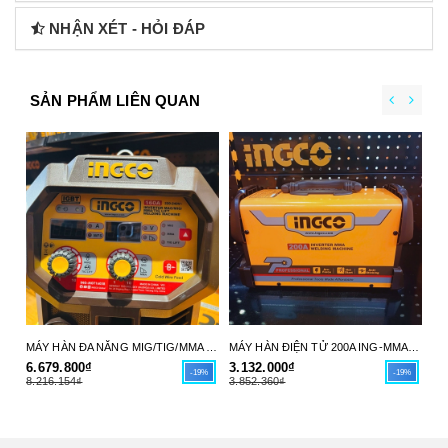
NHẬN XÉT - HỎI ĐÁP
SẢN PHẨM LIÊN QUAN
MÁY HÀN ĐA NĂNG MIG/TIG/MMA 160A ING-MGT16058 INGCO - HÀNG CHÍNH HÃNG
MÁY HÀN ĐIỆN TỬ 200A ING-MMA20069 INGCO - HÀNG CHÍNH HÃNG
6.679.800₫
3.132.000₫
1.
-19%
-19%
8.216.154₫
3.852.360₫
2.