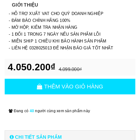
GIỚI THIỆU
- HỖ TRỢ XUẤT VAT CHO QUÝ DOANH NGHIỆP
- ĐẢM BẢO CHÍNH HÃNG 100%
- MỞ HỘP, KIỂM TRA NHẬN HÀNG
- 1 ĐỔI 1 TRONG 7 NGÀY NẾU SẢN PHẨM LỖI
- MIỄN SHIP 1 CHIỀU KHI BẢO HÀNH SẢN PHẨM
- LIÊN HỆ 0328025013 ĐỂ NHẬN BÁO GIÁ TỐT NHẤT
4.050.200₫
4.099.000₫
THÊM VÀO GIỎ HÀNG
Đang có
40
người cùng xem sản phẩm này
CHI TIẾT SẢN PHẨM