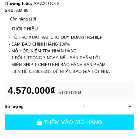
Thương hiệu:
AMAXTOOLS
SKU:
AM 95
Còn hàng
(10)
GIỚI THIỆU
- HỖ TRỢ XUẤT VAT CHO QUÝ DOANH NGHIỆP
- ĐẢM BẢO CHÍNH HÃNG 100%
- MỞ HỘP, KIỂM TRA NHẬN HÀNG
- 1 ĐỔI 1 TRONG 7 NGÀY NẾU SẢN PHẨM LỖI
- MIỄN SHIP 1 CHIỀU KHI BẢO HÀNH SẢN PHẨM
- LIÊN HỆ 0328025013 ĐỂ NHẬN BÁO GIÁ TỐT NHẤT
4.570.000₫
5.000.000₫
-
+
Số lượng
THÊM VÀO GIỎ HÀNG