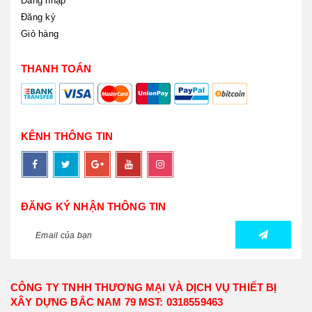
Đăng nhập
Đăng ký
Giỏ hàng
THANH TOÁN
KÊNH THÔNG TIN
ĐĂNG KÝ NHẬN THÔNG TIN
CÔNG TY TNHH THƯƠNG MẠI VÀ DỊCH VỤ THIẾT BỊ
XÂY DỰNG BẮC NAM 79 MST: 0318559463