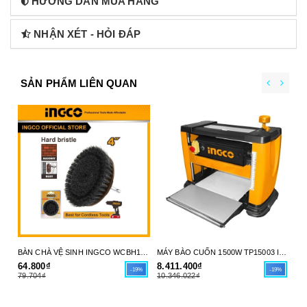
HƯỚNG DẪN MUA HÀNG
NHẬN XÉT - HỎI ĐÁP
SẢN PHẨM LIÊN QUAN
BÀN CHÀ VỆ SINH INGCO WCBH1401 - SỨC MẠNH LÀM SẠCH TỪ MÁY KHOAN CỦA BẠN - HÀNG CHÍNH HÃNG
MÁY BÀO CUỐN 1500W TP15003 INGCO - HÀNG CHÍNH HÃNG
64.800₫
8.411.400₫
5.
-19%
-19%
79.704₫
10.346.022₫
7.