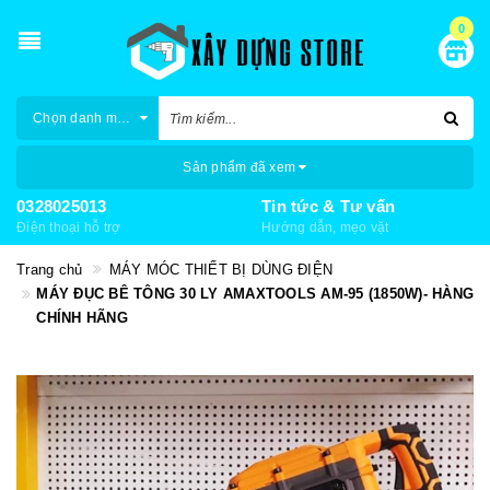
0
Chọn danh mục
Sản phẩm đã xem
0328025013
Tin tức & Tư vấn
Điện thoại hỗ trợ
Hướng dẫn, mẹo vặt
Trang chủ
MÁY MÓC THIẾT BỊ DÙNG ĐIỆN
MÁY ĐỤC BÊ TÔNG 30 LY AMAXTOOLS AM-95 (1850W)- HÀNG
CHÍNH HÃNG