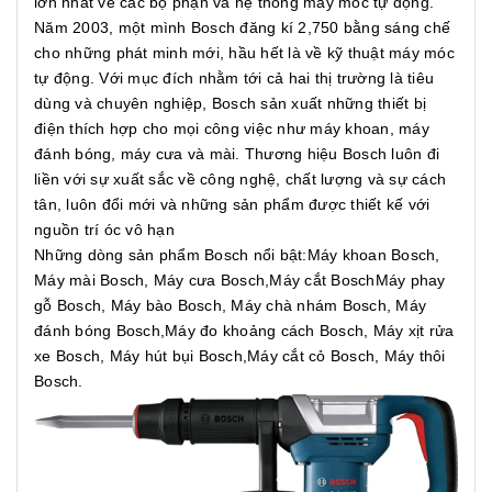
lớn nhất về các bộ phận và hệ thống máy móc tự động.
Năm 2003, một mình Bosch đăng kí 2,750 bằng sáng chế
cho những phát minh mới, hầu hết là về kỹ thuật máy móc
tự động. Với mục đích nhằm tới cả hai thị trường là tiêu
dùng và chuyên nghiệp, Bosch sản xuất những thiết bị
điện thích hợp cho mọi công việc như máy khoan, máy
đánh bóng, máy cưa và mài. Thương hiệu Bosch luôn đi
liền với sự xuất sắc về công nghệ, chất lượng và sự cách
tân, luôn đổi mới và những sản phẩm được thiết kế với
nguồn trí óc vô hạn
Những dòng sản phẩm Bosch nổi bật:Máy khoan Bosch,
Máy mài Bosch, Máy cưa Bosch,Máy cắt BoschMáy phay
gỗ Bosch, Máy bào Bosch, Máy chà nhám Bosch, Máy
đánh bóng Bosch,Máy đo khoảng cách Bosch, Máy xịt rửa
xe Bosch, Máy hút bụi Bosch,Máy cắt cỏ Bosch, Máy thôi
Bosch.