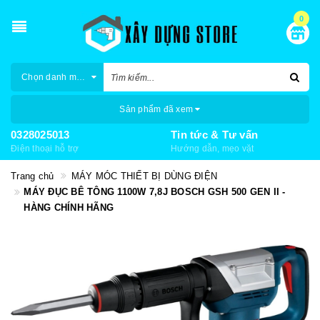
0
Chọn danh mục
Sản phẩm đã xem
0328025013
Tin tức & Tư vấn
Điện thoại hỗ trợ
Hướng dẫn, mẹo vặt
Trang chủ
MÁY MÓC THIẾT BỊ DÙNG ĐIỆN
MÁY ĐỤC BÊ TÔNG 1100W 7,8J BOSCH GSH 500 GEN II -
HÀNG CHÍNH HÃNG