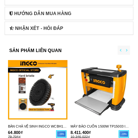
HƯỚNG DẪN MUA HÀNG
NHẬN XÉT - HỎI ĐÁP
SẢN PHẨM LIÊN QUAN
BÀN CHÀ VỆ SINH INGCO WCBH1401 - SỨC MẠNH LÀM SẠCH TỪ MÁY KHOAN CỦA BẠN - HÀNG CHÍNH HÃNG
MÁY BÀO CUỐN 1500W TP15003 INGCO - HÀNG CHÍNH HÃNG
64.800₫
8.411.400₫
5.
-19%
-19%
79.704₫
10.346.022₫
7.