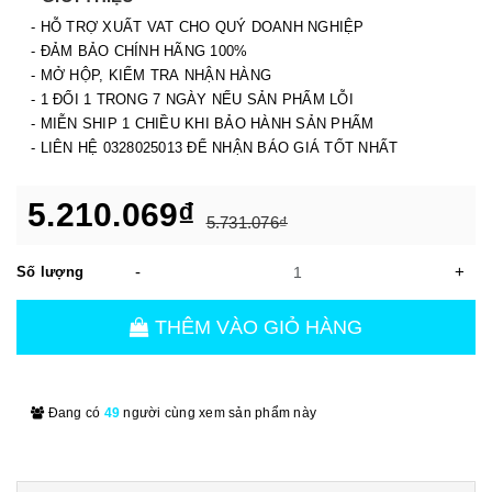
- HỖ TRỢ XUẤT VAT CHO QUÝ DOANH NGHIỆP
- ĐẢM BẢO CHÍNH HÃNG 100%
- MỞ HỘP, KIỂM TRA NHẬN HÀNG
- 1 ĐỔI 1 TRONG 7 NGÀY NẾU SẢN PHẨM LỖI
- MIỄN SHIP 1 CHIỀU KHI BẢO HÀNH SẢN PHẨM
- LIÊN HỆ 0328025013 ĐỂ NHẬN BÁO GIÁ TỐT NHẤT
5.210.069₫
5.731.076₫
-
+
Số lượng
THÊM VÀO GIỎ HÀNG
Đang có
49
người cùng xem sản phẩm này