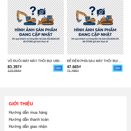
VỎ ĐUÔI MÁY MÁY THỔI BỤI UB004C 413X98-6 MAKITA - HÀNG CHÍNH HÃNG
ĐẾ ĐỆM PHÍA SAU MÁY THỔI BỤI UB004C 413X97-8 MAKITA - HÀNG CHÍNH HÃNG
83.397₫
47.665₫
17
-33%
-33%
125.096₫
71.498₫
26
GIỚI THIỆU
Hướng dẫn mua hàng
Hướng dẫn thanh toán
Hướng dẫn giao nhận