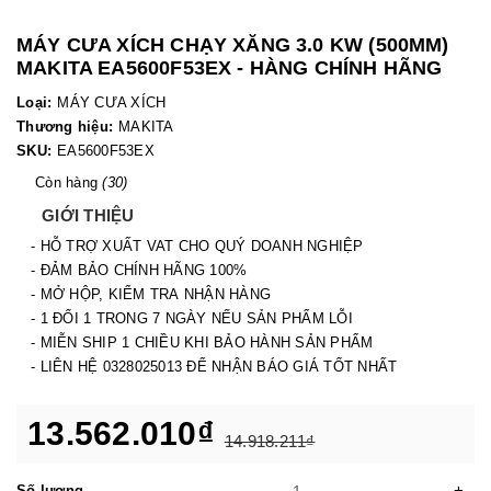
MÁY CƯA XÍCH CHẠY XĂNG 3.0 KW (500MM)
MAKITA EA5600F53EX - HÀNG CHÍNH HÃNG
Loại:
MÁY CƯA XÍCH
Thương hiệu:
MAKITA
SKU:
EA5600F53EX
Còn hàng
(30)
GIỚI THIỆU
- HỖ TRỢ XUẤT VAT CHO QUÝ DOANH NGHIỆP
- ĐẢM BẢO CHÍNH HÃNG 100%
- MỞ HỘP, KIỂM TRA NHẬN HÀNG
- 1 ĐỔI 1 TRONG 7 NGÀY NẾU SẢN PHẨM LỖI
- MIỄN SHIP 1 CHIỀU KHI BẢO HÀNH SẢN PHẨM
- LIÊN HỆ 0328025013 ĐỂ NHẬN BÁO GIÁ TỐT NHẤT
13.562.010₫
14.918.211₫
-
+
Số lượng