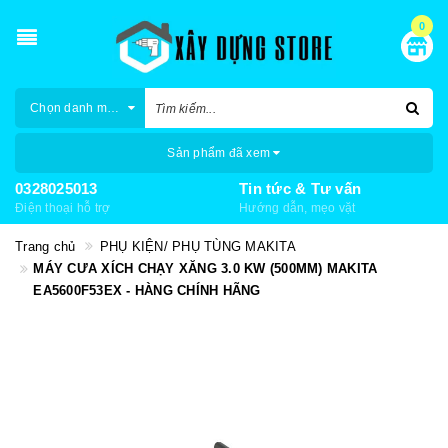
0
Chọn danh mục
Sản phẩm đã xem
0328025013
Tin tức & Tư vấn
Điện thoại hỗ trợ
Hướng dẫn, mẹo vặt
Trang chủ
PHỤ KIỆN/ PHỤ TÙNG MAKITA
MÁY CƯA XÍCH CHẠY XĂNG 3.0 KW (500MM) MAKITA
EA5600F53EX - HÀNG CHÍNH HÃNG