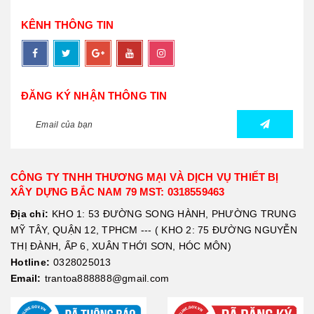
KÊNH THÔNG TIN
ĐĂNG KÝ NHẬN THÔNG TIN
CÔNG TY TNHH THƯƠNG MẠI VÀ DỊCH VỤ THIẾT BỊ
XÂY DỰNG BẮC NAM 79 MST: 0318559463
Địa chỉ:
KHO 1: 53 ĐƯỜNG SONG HÀNH, PHƯỜNG TRUNG
MỸ TÂY, QUẬN 12, TPHCM --- ( KHO 2: 75 ĐƯỜNG NGUYỄN
THỊ ĐÀNH, ẤP 6, XUÂN THỚI SƠN, HÓC MÔN)
Hotline:
0328025013
Email:
trantoa888888@gmail.com