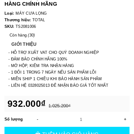
HÀNG CHÍNH HÃNG
Loại:
MÁY CƯA LỌNG
Thương hiệu:
TOTAL
SKU:
TS2081006
Còn hàng
(30)
GIỚI THIỆU
- HỖ TRỢ XUẤT VAT CHO QUÝ DOANH NGHIỆP
- ĐẢM BẢO CHÍNH HÃNG 100%
- MỞ HỘP, KIỂM TRA NHẬN HÀNG
- 1 ĐỔI 1 TRONG 7 NGÀY NẾU SẢN PHẨM LỖI
- MIỄN SHIP 1 CHIỀU KHI BẢO HÀNH SẢN PHẨM
- LIÊN HỆ 0328025013 ĐỂ NHẬN BÁO GIÁ TỐT NHẤT
932.000₫
1.025.200₫
-
+
Số lượng