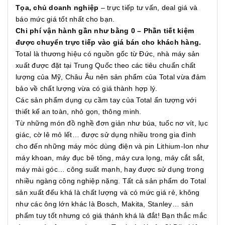
Tọa, chủ doanh nghiệp
– trực tiếp tư vấn, deal giá và
báo mức giá tốt nhất cho bạn.
Chi phí vận hành gần như bằng 0 – Phần tiết kiệm
được chuyển trực tiếp vào giá bán cho khách hàng.
Total là thương hiệu có nguồn gốc từ Đức, nhà máy sản
xuất được đặt tại Trung Quốc theo các tiêu chuẩn chất
lượng của Mỹ, Châu Âu nên sản phẩm của Total vừa đảm
bảo về chất lượng vừa có giá thành hợp lý.
Các sản phẩm dụng cụ cầm tay của Total ấn tượng với
thiết kế an toàn, nhỏ gọn, thông minh.
Từ những món đồ nghề đơn giản như búa, tuốc nơ vít, lục
giác, cờ lê mỏ lết… được sử dụng nhiều trong gia đình
cho đến những máy móc dùng điện và pin Lithium-Ion như
máy khoan, máy đục bê tông, máy cưa lọng, máy cắt sắt,
máy mài góc… công suất mạnh, hay được sử dụng trong
nhiều ngàng công nghiệp nặng. Tất cả sản phẩm do Total
sản xuất đếu khá là chất lượng và có mức giá rẻ, không
như các ông lớn khác là Bosch, Makita, Stanley… sản
phẩm tuy tốt nhưng có giá thánh khá là đắt! Bạn thắc mắc