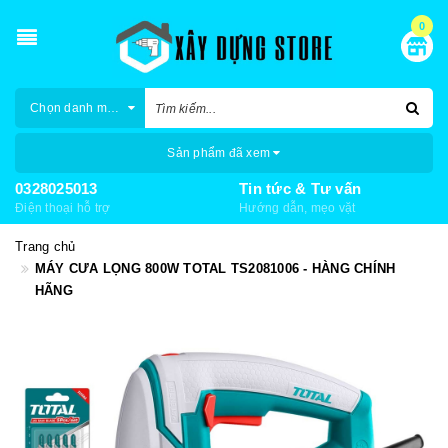
0
Chọn danh mục
Sản phẩm đã xem
0328025013
Tin tức & Tư vấn
Điện thoại hỗ trợ
Hướng dẫn, mẹo vặt
Trang chủ
MÁY CƯA LỌNG 800W TOTAL TS2081006 - HÀNG CHÍNH
HÃNG