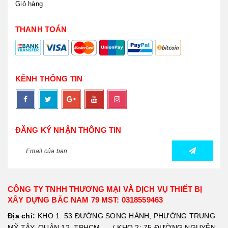
Giỏ hàng
THANH TOÁN
KÊNH THÔNG TIN
ĐĂNG KÝ NHẬN THÔNG TIN
CÔNG TY TNHH THƯƠNG MẠI VÀ DỊCH VỤ THIẾT BỊ
XÂY DỰNG BẮC NAM 79 MST: 0318559463
Địa chỉ:
KHO 1: 53 ĐƯỜNG SONG HÀNH, PHƯỜNG TRUNG
MỸ TÂY, QUẬN 12, TPHCM --- ( KHO 2: 75 ĐƯỜNG NGUYỄN