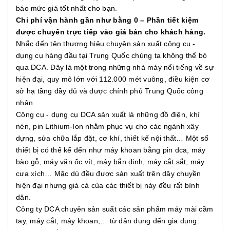
báo mức giá tốt nhất cho bạn.
Chi phí vận hành gần như bằng 0 – Phần tiết kiệm
được chuyển trực tiếp vào giá bán cho khách hàng.
Nhắc đến tên thương hiệu chuyên sản xuất công cụ -
dụng cụ hàng đầu tại Trung Quốc chúng ta không thể bỏ
qua DCA. Đây là một trong những nhà máy nổi tiếng về sự
hiện đại, quy mô lớn với 112.000 mét vuông, điều kiện cơ
sở hạ tầng đầy đủ và được chính phủ Trung Quốc công
nhận.
Công cụ - dụng cụ DCA sản xuất là những đồ điện, khí
nén, pin Lithium-Ion nhằm phục vụ cho các ngành xây
dựng, sửa chữa lắp đặt, cơ khí, thiết kế nội thất… Một số
thiết bị có thể kể đến như máy khoan bằng pin dca, máy
bào gỗ, máy vặn ốc vít, máy bắn đinh, máy cắt sắt, máy
cưa xích… Mặc dù đều được sản xuất trên dây chuyền
hiện đại nhưng giá cả của các thiết bị này đều rất bình
dân.
Công ty DCA chuyên sản suất các sản phẩm máy mài cầm
tay, máy cắt, máy khoan,… từ dân dụng đến gia dụng.