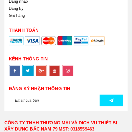
Đăng nhập
Đăng ký
Giỏ hàng
THANH TOÁN
KÊNH THÔNG TIN
ĐĂNG KÝ NHẬN THÔNG TIN
CÔNG TY TNHH THƯƠNG MẠI VÀ DỊCH VỤ THIẾT BỊ
XÂY DỰNG BẮC NAM 79 MST: 0318559463