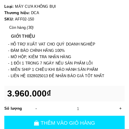
Loại:
MÁY CƯA KHÔNG BỤI
Thương hiệu:
DCA
SKU:
AFF02-150
Còn hàng
(30)
GIỚI THIỆU
- HỖ TRỢ XUẤT VAT CHO QUÝ DOANH NGHIỆP
- ĐẢM BẢO CHÍNH HÃNG 100%
- MỞ HỘP, KIỂM TRA NHẬN HÀNG
- 1 ĐỔI 1 TRONG 7 NGÀY NẾU SẢN PHẨM LỖI
- MIỄN SHIP 1 CHIỀU KHI BẢO HÀNH SẢN PHẨM
- LIÊN HỆ 0328025013 ĐỂ NHẬN BÁO GIÁ TỐT NHẤT
3.960.000₫
-
+
Số lượng
THÊM VÀO GIỎ HÀNG