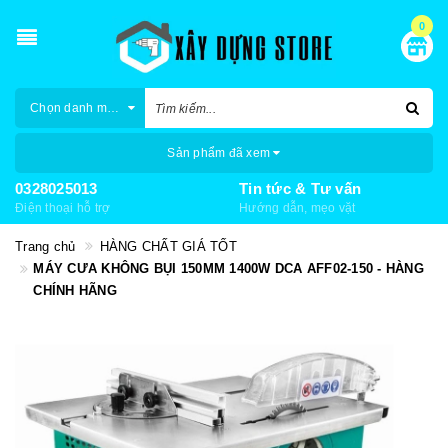
0
Chọn danh mục
Sản phẩm đã xem
0328025013
Tin tức & Tư vấn
Điện thoại hỗ trợ
Hướng dẫn, mẹo vặt
Trang chủ
HÀNG CHẤT GIÁ TỐT
MÁY CƯA KHÔNG BỤI 150MM 1400W DCA AFF02-150 - HÀNG
CHÍNH HÃNG