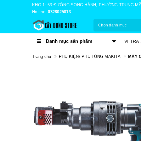
KHO 1: 53 ĐƯỜNG SONG HÀNH, PHƯỜNG TRUNG MỸ TÂ
Hotline:
0328025013
Chọn danh mục
Danh mục sản phẩm
TRẢ GÓP 0%
VÍ TRẢ
Trang chủ
PHỤ KIỆN/ PHỤ TÙNG MAKITA
MÁY C