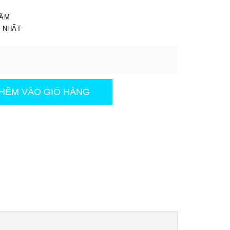
I
HẨM
T NHẤT
HÊM VÀO GIỎ HÀNG