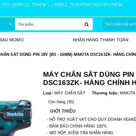
Y, QUẬN 12, TPHCM --- ( KHO 2: 75 ĐƯỜNG NGUYỄN THỊ ĐÀNH, Ấ
Sản phẩm đã xe
 SAU MOMO
NHẬN HÀNG THANH TOÁN
HẤN SẮT DÙNG PIN 18V (Ø3 - 16MM) MAKITA DSC163ZK- HÀNG CHÍ
MÁY CHẤN SẮT DÙNG PIN 1
DSC163ZK- HÀNG CHÍNH 
Loại:
MÁY CHẤN SẮT
Thương hiệu:
MAKITA
Còn hàng
(30)
GIỚI THIỆU
- HỖ TRỢ XUẤT VAT CHO QUÝ DOANH NGHI
- ĐẢM BẢO CHÍNH HÃNG 100%
- MỞ HỘP, KIỂM TRA NHẬN HÀNG