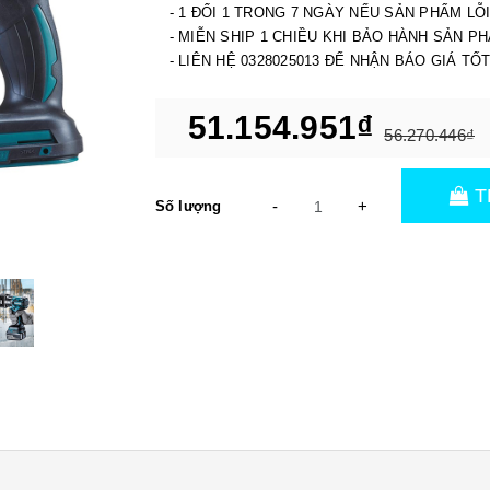
- 1 ĐỔI 1 TRONG 7 NGÀY NẾU SẢN PHẨM LỖ
- MIỄN SHIP 1 CHIỀU KHI BẢO HÀNH SẢN P
- LIÊN HỆ 0328025013 ĐỂ NHẬN BÁO GIÁ TỐ
51.154.951₫
56.270.446₫
T
-
+
Số lượng