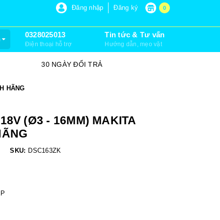
P 6, XUÂN THỚI SƠN, HÓC MÔN)
Đăng nhập
Đăng ký
0
0328025013
Tin tức & Tư vấn
m
Điện thoại hỗ trợ
Hướng dẫn, mẹo vặt
30 NGÀY ĐỔI TRẢ
SỮA CHỮA
NH HÃNG
8V (Ø3 - 16MM) MAKITA
HÃNG
SKU:
DSC163ZK
ỆP