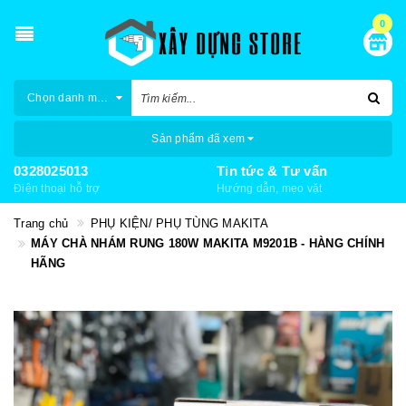
0
Chọn danh mục
Sản phẩm đã xem
0328025013
Tin tức & Tư vấn
Điện thoại hỗ trợ
Hướng dẫn, mẹo vặt
Trang chủ
PHỤ KIỆN/ PHỤ TÙNG MAKITA
MÁY CHÀ NHÁM RUNG 180W MAKITA M9201B - HÀNG CHÍNH
HÃNG