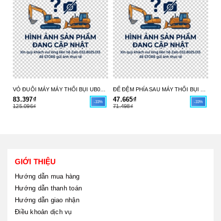
VỎ ĐUÔI MÁY MÁY THỔI BỤI UB004C 413X98-6 MAKITA - HÀNG CHÍNH HÃNG
ĐẾ ĐỆM PHÍA SAU MÁY THỔI BỤI UB004C 413X97-8 MAKITA - HÀNG CHÍNH HÃNG
83.397₫
47.665₫
17
-33%
-33%
125.096₫
71.498₫
26
GIỚI THIỆU
Hướng dẫn mua hàng
Hướng dẫn thanh toán
Hướng dẫn giao nhận
Điều khoản dịch vụ