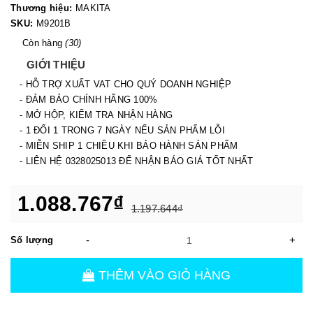
Thương hiệu:
MAKITA
SKU:
M9201B
Còn hàng
(30)
GIỚI THIỆU
- HỖ TRỢ XUẤT VAT CHO QUÝ DOANH NGHIỆP
- ĐẢM BẢO CHÍNH HÃNG 100%
- MỞ HỘP, KIỂM TRA NHẬN HÀNG
- 1 ĐỔI 1 TRONG 7 NGÀY NẾU SẢN PHẨM LỖI
- MIỄN SHIP 1 CHIỀU KHI BẢO HÀNH SẢN PHẨM
- LIÊN HỆ 0328025013 ĐỂ NHẬN BÁO GIÁ TỐT NHẤT
1.088.767₫
1.197.644₫
-
+
Số lượng
THÊM VÀO GIỎ HÀNG