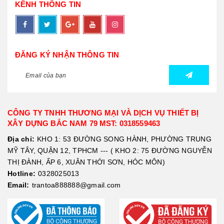
KÊNH THÔNG TIN
ĐĂNG KÝ NHẬN THÔNG TIN
CÔNG TY TNHH THƯƠNG MẠI VÀ DỊCH VỤ THIẾT BỊ
XÂY DỰNG BẮC NAM 79 MST: 0318559463
Địa chỉ:
KHO 1: 53 ĐƯỜNG SONG HÀNH, PHƯỜNG TRUNG
MỸ TÂY, QUẬN 12, TPHCM --- ( KHO 2: 75 ĐƯỜNG NGUYỄN
THỊ ĐÀNH, ẤP 6, XUÂN THỚI SƠN, HÓC MÔN)
Hotline:
0328025013
Email:
trantoa888888@gmail.com