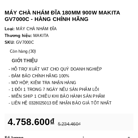
MÁY CHÀ NHÁM ĐĨA 180MM 900W MAKITA
GV7000C - HÀNG CHÍNH HÃNG
Loại:
MÁY CHÀ NHÁM ĐĨA
Thương hiệu:
MAKITA
SKU:
GV7000C
Còn hàng
(30)
GIỚI THIỆU
- HỖ TRỢ XUẤT VAT CHO QUÝ DOANH NGHIỆP
- ĐẢM BẢO CHÍNH HÃNG 100%
- MỞ HỘP, KIỂM TRA NHẬN HÀNG
- 1 ĐỔI 1 TRONG 7 NGÀY NẾU SẢN PHẨM LỖI
- MIỄN SHIP 1 CHIỀU KHI BẢO HÀNH SẢN PHẨM
- LIÊN HỆ 0328025013 ĐỂ NHẬN BÁO GIÁ TỐT NHẤT
4.758.600₫
5.234.460₫
-
+
Số lượng