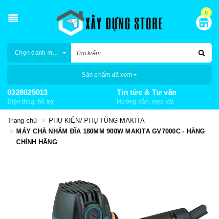
0
Chọn danh mục
Sản phẩm đã xem
0328025013
Tin tức & Tư vấn
Điện thoại hỗ trợ
Hướng dẫn, mẹo vặt
Trang chủ
PHỤ KIỆN/ PHỤ TÙNG MAKITA
MÁY CHÀ NHÁM ĐĨA 180MM 900W MAKITA GV7000C - HÀNG
CHÍNH HÃNG