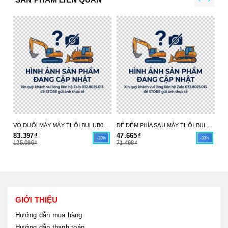
VỎ ĐUÔI MÁY MÁY THỔI BỤI UB004C 413X98-6 MAKITA - HÀNG CHÍNH HÃNG
ĐẾ ĐỆM PHÍA SAU MÁY THỔI BỤI UB004C 413X97-8 MAKITA - HÀNG CHÍNH HÃNG
83.397₫
47.665₫
17
-33%
-33%
125.096₫
71.498₫
26
GIỚI THIỆU
Hướng dẫn mua hàng
Hướng dẫn thanh toán