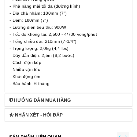
- Khả năng mài tối đa (đường kính)
- Đĩa chà nhám: 180mm (7”)
- Đệm: 180mm (7”)
- Lượng điện tiêu thụ: 900W
- Tốc độ không tải: 2,500 - 4/700 vòng/phút
- Tổng chiều dài: 210mm (7-1/4”)
- Trọng lượng: 2,0kg (4,4 lbs)
- Dây dẫn điện: 2,5m (8,2 bước)
- Cách điện kép
- Nhiều vận tốc
- Khởi động êm
- Bảo hành: 6 tháng
HƯỚNG DẪN MUA HÀNG
NHẬN XÉT - HỎI ĐÁP
SẢN PHẨM LIÊN QUAN