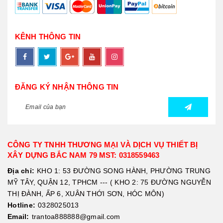
KÊNH THÔNG TIN
ĐĂNG KÝ NHẬN THÔNG TIN
CÔNG TY TNHH THƯƠNG MẠI VÀ DỊCH VỤ THIẾT BỊ
XÂY DỰNG BẮC NAM 79 MST: 0318559463
Địa chỉ:
KHO 1: 53 ĐƯỜNG SONG HÀNH, PHƯỜNG TRUNG
MỸ TÂY, QUẬN 12, TPHCM --- ( KHO 2: 75 ĐƯỜNG NGUYỄN
THỊ ĐÀNH, ẤP 6, XUÂN THỚI SƠN, HÓC MÔN)
Hotline:
0328025013
Email:
trantoa888888@gmail.com