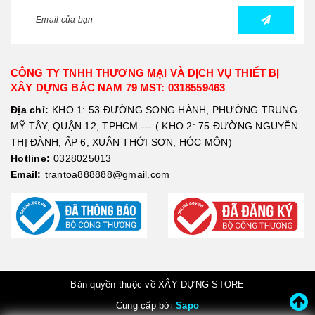
CÔNG TY TNHH THƯƠNG MẠI VÀ DỊCH VỤ THIẾT BỊ
XÂY DỰNG BẮC NAM 79 MST: 0318559463
Địa chỉ:
KHO 1: 53 ĐƯỜNG SONG HÀNH, PHƯỜNG TRUNG
MỸ TÂY, QUẬN 12, TPHCM --- ( KHO 2: 75 ĐƯỜNG NGUYỄN
THỊ ĐÀNH, ẤP 6, XUÂN THỚI SƠN, HÓC MÔN)
Hotline:
0328025013
Email:
trantoa888888@gmail.com
Bản quyền thuộc về XÂY DỰNG STORE
Cung cấp bởi
Sapo