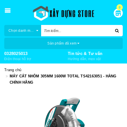
0
Chọn danh mục
Sản phẩm đã xem
0328025013
Tin tức & Tư vấn
Điện thoại hỗ trợ
Hướng dẫn, mẹo vặt
Trang chủ
MÁY CẮT NHÔM 305MM 1600W TOTAL TS42163051 - HÀNG
CHÍNH HÃNG