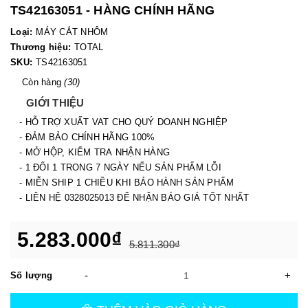
TS42163051 - HÀNG CHÍNH HÃNG
Loại:
MÁY CẮT NHÔM
Thương hiệu:
TOTAL
SKU:
TS42163051
Còn hàng
(30)
GIỚI THIỆU
- HỖ TRỢ XUẤT VAT CHO QUÝ DOANH NGHIỆP
- ĐẢM BẢO CHÍNH HÃNG 100%
- MỞ HỘP, KIỂM TRA NHẬN HÀNG
- 1 ĐỔI 1 TRONG 7 NGÀY NẾU SẢN PHẨM LỖI
- MIỄN SHIP 1 CHIỀU KHI BẢO HÀNH SẢN PHẨM
- LIÊN HỆ 0328025013 ĐỂ NHẬN BÁO GIÁ TỐT NHẤT
5.283.000₫
5.811.300₫
-
+
Số lượng