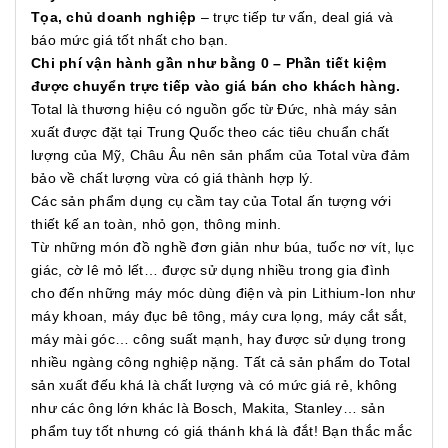
Tọa, chủ doanh nghiệp
– trực tiếp tư vấn, deal giá và
báo mức giá tốt nhất cho bạn.
Chi phí vận hành gần như bằng 0 – Phần tiết kiệm
được chuyển trực tiếp vào giá bán cho khách hàng.
Total là thương hiệu có nguồn gốc từ Đức, nhà máy sản
xuất được đặt tại Trung Quốc theo các tiêu chuẩn chất
lượng của Mỹ, Châu Âu nên sản phẩm của Total vừa đảm
bảo về chất lượng vừa có giá thành hợp lý.
Các sản phẩm dụng cụ cầm tay của Total ấn tượng với
thiết kế an toàn, nhỏ gọn, thông minh.
Từ những món đồ nghề đơn giản như búa, tuốc nơ vít, lục
giác, cờ lê mỏ lết… được sử dụng nhiều trong gia đình
cho đến những máy móc dùng điện và pin Lithium-Ion như
máy khoan, máy đục bê tông, máy cưa lọng, máy cắt sắt,
máy mài góc… công suất mạnh, hay được sử dụng trong
nhiều ngàng công nghiệp nặng. Tất cả sản phẩm do Total
sản xuất đếu khá là chất lượng và có mức giá rẻ, không
như các ông lớn khác là Bosch, Makita, Stanley… sản
phẩm tuy tốt nhưng có giá thánh khá là đắt! Bạn thắc mắc