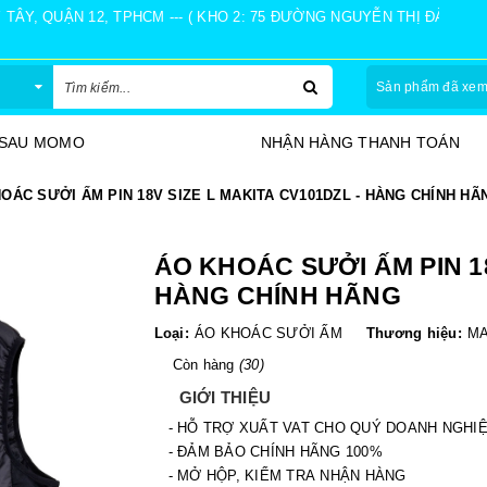
Y, QUẬN 12, TPHCM --- ( KHO 2: 75 ĐƯỜNG NGUYỄN THỊ ĐÀNH, Ấ
Sản phẩm đã xe
HÀNG THANH TOÁN
30 NGÀY ĐỔI TRẢ
OÁC SƯỞI ẤM PIN 18V SIZE L MAKITA CV101DZL - HÀNG CHÍNH HÃ
ÁO KHOÁC SƯỞI ẤM PIN 18
HÀNG CHÍNH HÃNG
Loại:
ÁO KHOÁC SƯỞI ẤM
Thương hiệu:
MA
Còn hàng
(30)
GIỚI THIỆU
- HỖ TRỢ XUẤT VAT CHO QUÝ DOANH NGHI
- ĐẢM BẢO CHÍNH HÃNG 100%
- MỞ HỘP, KIỂM TRA NHẬN HÀNG