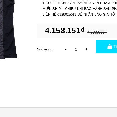
- 1 ĐỔI 1 TRONG 7 NGÀY NẾU SẢN PHẨM LỖ
- MIỄN SHIP 1 CHIỀU KHI BẢO HÀNH SẢN P
- LIÊN HỆ 0328025013 ĐỂ NHẬN BÁO GIÁ TỐ
4.158.151₫
4.573.966₫
T
-
+
Số lượng