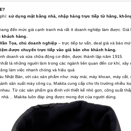
E?
 phí:
sử dụng mặt bằng nhà, nhập hàng trực tiếp từ hãng, không
 mang đến mức giá cạnh tranh mà rất ít doanh nghiệp làm được. Gi
g khách hàng.
 Văn Tọa, chủ doanh nghiệp
– trực tiếp tư vấn, deal giá và báo mứ
kiệm được chuyển trực tiếp vào giá bán cho khách hàng.
 kinh doanh và sửa chữa động cơ điện, được thành lập năm 1915.
nhất là những người làm trong các ngành liên quan đến cơ khí, xây
 năng làm việc nhanh chóng và hiệu quả
đầu Nhật Bản, với các sản phẩm như: máy mài, máy khoan, máy cắt,
ành sản xuất máy công cụ, Makita cung cấp cho thị trường nhiều l
hau. Từ các sản phẩm gia đình với thiết kế nhỏ gọn, công suất th
òa nhà… Makita luôn đáp ứng được mong đợi của người dùng.