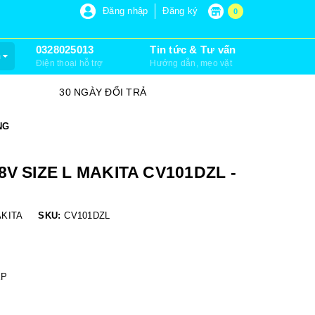
P 6, XUÂN THỚI SƠN, HÓC MÔN)
Đăng nhập
Đăng ký
0
0328025013
Tin tức & Tư vấn
m
Điện thoại hỗ trợ
Hướng dẫn, mẹo vặt
SỮA CHỮA VÀ LẮP ĐẶT
NG
V SIZE L MAKITA CV101DZL -
KITA
SKU:
CV101DZL
ỆP