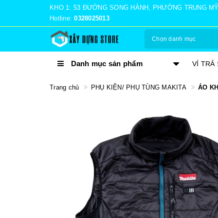
KHO 1: 53 ĐƯỜNG SONG HÀNH, PHƯỜNG TRUNG MỸ TÂ
Hotline:
0328025013
Chọn danh mục
Danh mục sản phẩm
VÍ TRẢ SAU MOMO
NHẬN 
Trang chủ
PHỤ KIỆN/ PHỤ TÙNG MAKITA
ÁO KH