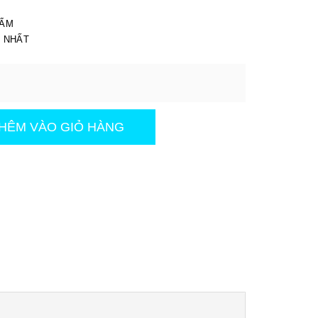
I
HẨM
T NHẤT
HÊM VÀO GIỎ HÀNG