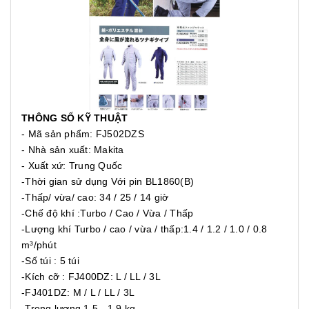
THÔNG SỐ KỸ THUẬT
- Mã sản phẩm: FJ502DZS
- Nhà sản xuất: Makita
- Xuất xứ: Trung Quốc
-Thời gian sử dụng Với pin BL1860(B)
-Thấp/ vừa/ cao: 34 / 25 / 14 giờ
-Chế độ khí :Turbo / Cao / Vừa / Thấp
-Lượng khí Turbo / cao / vừa / thấp:1.4 / 1.2 / 1.0 / 0.8
m³/phút
-Số túi : 5 túi
-Kích cỡ : FJ400DZ: L / LL / 3L
-FJ401DZ: M / L / LL / 3L
-Trọng lượng 1.5 - 1.9 kg-