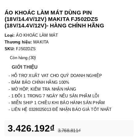
ÁO KHOÁC LÀM MÁT DÙNG PIN
(18V/14.4V/12V) MAKITA FJ502DZS
(18V/14.4V/12V)- HÀNG CHÍNH HÃNG
Loại:
ÁO KHOÁC LÀM MÁT
Thương hiệu:
MAKITA
SKU:
FJ502DZS
Còn hàng
(30)
GIỚI THIỆU
- HỖ TRỢ XUẤT VAT CHO QUÝ DOANH NGHIỆP
- ĐẢM BẢO CHÍNH HÃNG 100%
- MỞ HỘP, KIỂM TRA NHẬN HÀNG
- 1 ĐỔI 1 TRONG 7 NGÀY NẾU SẢN PHẨM LỖI
- MIỄN SHIP 1 CHIỀU KHI BẢO HÀNH SẢN PHẨM
- LIÊN HỆ 0328025013 ĐỂ NHẬN BÁO GIÁ TỐT NHẤT
3.426.192₫
3.768.811₫