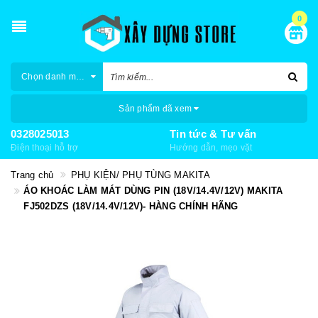
0
Chọn danh mục
Sản phẩm đã xem
0328025013
Tin tức & Tư vấn
Điện thoại hỗ trợ
Hướng dẫn, mẹo vặt
Trang chủ
PHỤ KIỆN/ PHỤ TÙNG MAKITA
ÁO KHOÁC LÀM MÁT DÙNG PIN (18V/14.4V/12V) MAKITA
FJ502DZS (18V/14.4V/12V)- HÀNG CHÍNH HÃNG