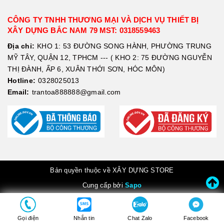
CÔNG TY TNHH THƯƠNG MẠI VÀ DỊCH VỤ THIẾT BỊ
XÂY DỰNG BẮC NAM 79 MST: 0318559463
Địa chỉ:
KHO 1: 53 ĐƯỜNG SONG HÀNH, PHƯỜNG TRUNG
MỸ TÂY, QUẬN 12, TPHCM --- ( KHO 2: 75 ĐƯỜNG NGUYỄN
THỊ ĐÀNH, ẤP 6, XUÂN THỚI SƠN, HÓC MÔN)
Hotline:
0328025013
Email:
trantoa888888@gmail.com
Bản quyền thuộc về XÂY DỰNG STORE
Cung cấp bởi
Sapo
Gọi điện
Nhắn tin
Chat Zalo
Facebook