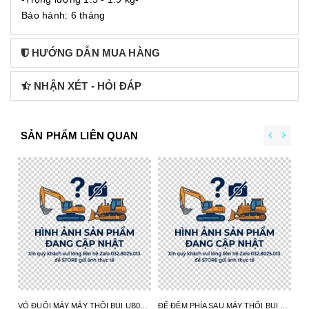
Bảo hành: 6 tháng
HƯỚNG DẪN MUA HÀNG
NHẬN XÉT - HỎI ĐÁP
SẢN PHẨM LIÊN QUAN
VỎ ĐUÔI MÁY MÁY THỔI BỤI UB004C 413X98-6 MAKITA - HÀNG CHÍNH HÃNG
ĐẾ ĐỆM PHÍA SAU MÁY THỔI BỤI UB004C 413X97-8 MAKITA - HÀNG CHÍNH HÃNG