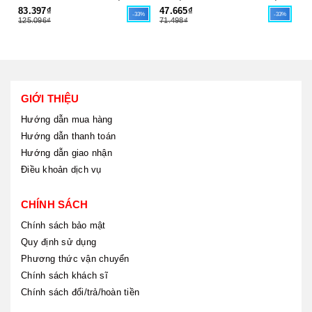
83.397₫
47.665₫
17
-33%
-33%
125.096₫
71.498₫
26
GIỚI THIỆU
Hướng dẫn mua hàng
Hướng dẫn thanh toán
Hướng dẫn giao nhận
Điều khoản dịch vụ
CHÍNH SÁCH
Chính sách bảo mật
Quy định sử dụng
Phương thức vận chuyển
Chính sách khách sĩ
Chính sách đổi/trả/hoàn tiền