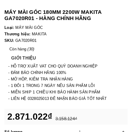
MÁY MÀI GÓC 180MM 2200W MAKITA
GA7020R01 - HÀNG CHÍNH HÃNG
Loại:
MÁY MÀI GÓC
Thương hiệu:
MAKITA
SKU:
GA7020R01
Còn hàng
(30)
GIỚI THIỆU
- HỖ TRỢ XUẤT VAT CHO QUÝ DOANH NGHIỆP
- ĐẢM BẢO CHÍNH HÃNG 100%
- MỞ HỘP, KIỂM TRA NHẬN HÀNG
- 1 ĐỔI 1 TRONG 7 NGÀY NẾU SẢN PHẨM LỖI
- MIỄN SHIP 1 CHIỀU KHI BẢO HÀNH SẢN PHẨM
- LIÊN HỆ 0328025013 ĐỂ NHẬN BÁO GIÁ TỐT NHẤT
2.871.022₫
3.158.124₫
-
+
Số lượng