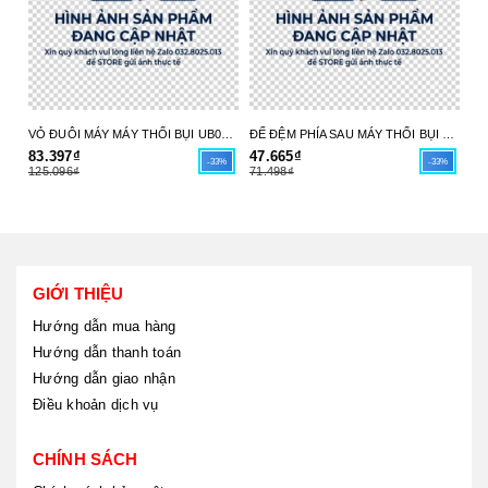
VỎ ĐUÔI MÁY MÁY THỔI BỤI UB004C 413X98-6 MAKITA - HÀNG CHÍNH HÃNG
ĐẾ ĐỆM PHÍA SAU MÁY THỔI BỤI UB004C 413X97-8 MAKITA - HÀNG CHÍNH HÃNG
83.397₫
47.665₫
17
-33%
-33%
125.096₫
71.498₫
26
GIỚI THIỆU
Hướng dẫn mua hàng
Hướng dẫn thanh toán
Hướng dẫn giao nhận
Điều khoản dịch vụ
CHÍNH SÁCH