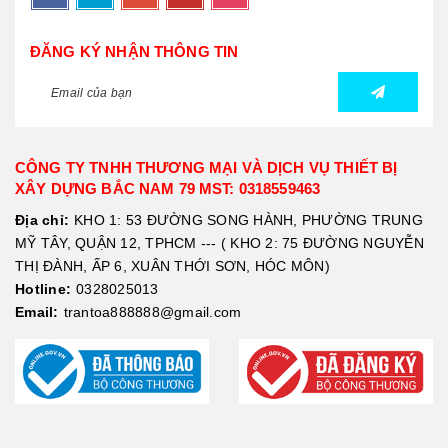
ĐĂNG KÝ NHẬN THÔNG TIN
CÔNG TY TNHH THƯƠNG MẠI VÀ DỊCH VỤ THIẾT BỊ
XÂY DỰNG BẮC NAM 79 MST: 0318559463
Địa chỉ:
KHO 1: 53 ĐƯỜNG SONG HÀNH, PHƯỜNG TRUNG
MỸ TÂY, QUẬN 12, TPHCM --- ( KHO 2: 75 ĐƯỜNG NGUYỄN
THỊ ĐÀNH, ẤP 6, XUÂN THỚI SƠN, HÓC MÔN)
Hotline:
0328025013
Email:
trantoa888888@gmail.com