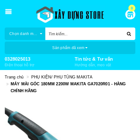
0
Chọn danh mục
Sản phẩm đã xem
0328025013
Tin tức & Tư vấn
Điện thoại hỗ trợ
Hướng dẫn, mẹo vặt
Trang chủ
PHỤ KIỆN/ PHỤ TÙNG MAKITA
MÁY MÀI GÓC 180MM 2200W MAKITA GA7020R01 - HÀNG
CHÍNH HÃNG